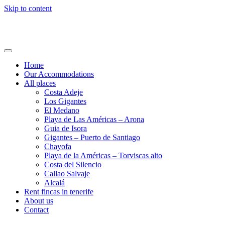
Skip to content
Holi24.com – Urlaub auf Teneriffa
Fincas, Apartments und Häuser mieten
Home
Our Accommodations
All places
Costa Adeje
Los Gigantes
El Medano
Playa de Las Américas – Arona
Guia de Isora
Gigantes – Puerto de Santiago
Chayofa
Playa de la Américas – Torviscas alto
Costa del Silencio
Callao Salvaje
Alcalá
Rent fincas in tenerife
About us
Contact