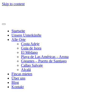
Skip to content
Holi24.com – Urlaub auf Teneriffa
Fincas, Apartments und Häuser mieten
Startseite
Unsere Unterkünfte
Alle Orte
Costa Adeje
Guia de Isora
El Médano
Playa de Las Américas – Arona
Gigantes – Puerto de Santiago
Callao Salvaje
Alcalá
Fincas mieten
Über uns
Blog
Kontakt